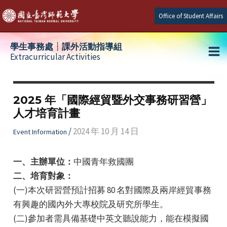
Skip
Office of Student Affairs
to
content
學生事務處┆課外活動指導組
Extracurricular Activities
Ma
e
Me
2025 年「國際經貿暨外交事務研習營」
人才培育計畫
e
/
2024 年 10 月 14 日
Event Information
e
一、主辦單位：
中國青年救國團
二、培育對象：
(一)本次研習營預計招募 80 名對國際及兩岸經貿事務
有興趣的國內外大專校院及研究所學生。
(二)參加者需具備基礎中英文聽說能力，能在模擬國