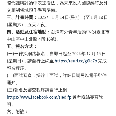
際會議與討論中表達看法，為未來投入國際經貿及外
交相關領域預作學習準備。
三、計畫時間：
2025 年 1 月 14 日(星期二)至 1 月 18 日
(星期六)，五天四夜。
四、活動及住宿地點：
劍潭海外青年活動中心(臺北市
中山區中山北路 4 段 16號)。
e
五、報名方式：
(一)一律採網路報名，自即日起至 2024 年 12 月 15 日
(星期日)，請自行上網至
https://reurl.cc/g6la7p
完成
報名程序。
e
(二)面試審查：採線上面試，詳細日期另以電子郵件
e
通知。
(三)報名及審查程序請自行上網
https://www.facebook.com/sied.fp
參考粉絲專頁說
明。
六、附註：