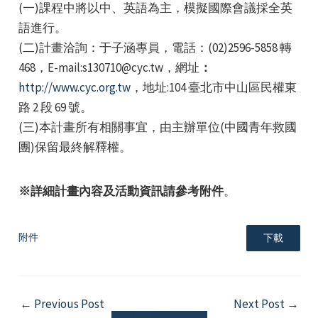
(一)課程中將以中、英語為主，模擬國際會議採全英
語進行。
(二)計畫洽詢：于子涵專員，電話：(02)2596-5858 轉
468，E-mail:s130710@cyc.tw，網址
：
http://www.cyc.org.tw
，地址:104 臺北市中山區民權東
路 2 段 69 號。
(三)本計畫所有相關事宜，由主辦單位(中國青年救國
團)保留最終解釋權。
※詳細計畫內容及活動資訊請參考附件
。
附件
下載
Post
←
Previous Post
Next Post
→