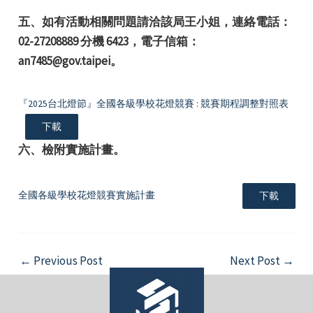
五、如有活動相關問題請洽該局王小姐，連絡電話：
02-27208889 分機 6423，電子信箱：
an7485@gov.taipei。
『2025台北燈節』全國各級學校花燈競賽 : 競賽期程調整對照表
下載
六、檢附實施計畫。
全國各級學校花燈競賽實施計畫
下載
Post
←
Previous Post
Next Post
→
navigation