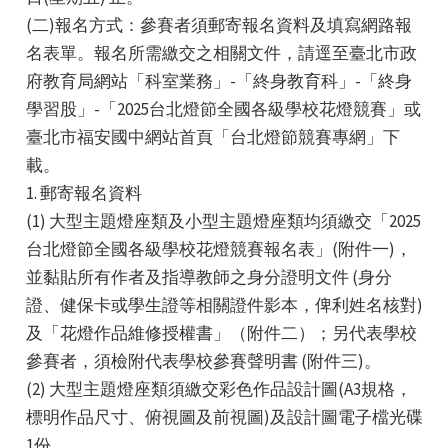
(二)報名方式：參賽者須郵寄報名資料及填寫網路報
名表單。報名所需繳交之相關文件，請逕至臺北市政
府教育局網站「科室業務」-「終身教育科」-「終身
學習股」-「2025台北燈節全國各級學校花燈競賽」或
臺北市福安國中網站首頁「台北燈節競賽專網」下
載。
1. 郵寄報名資料
(1) 大型主題燈座類及小型主題燈座類均須繳交「2025
台北燈節全國各級學校花燈競賽報名表」(附件一)，
並黏貼所有作者及指導教師之身分證明文件 (身分
證、健保卡或學生證等相關證件影本，俾利姓名核對)
及「花燈作品維修授權書」（附件二）；另代表學校
參賽者，須檢附代表學校參賽聲明書 (附件三)。
(2) 大型主題燈座類須繳交彩色作品設計圖(A3規格，
標明作品尺寸、俯視圖及前視圖)及設計圖電子檔光碟
1份。