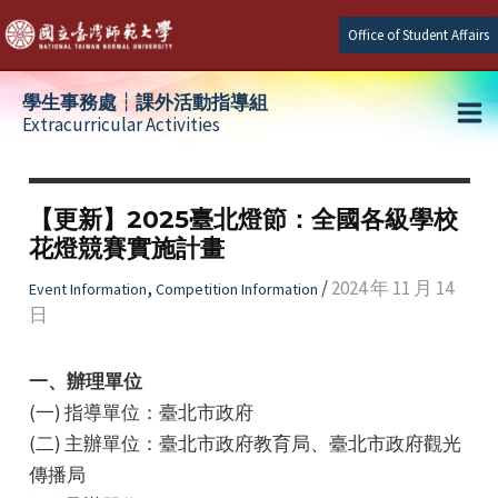
Skip
Office of Student Affairs
to
content
學生事務處┆課外活動指導組
Extracurricular Activities
Ma
e
Me
【更新】2025臺北燈節：全國各級學校
花燈競賽實施計畫
e
,
/
2024 年 11 月 14
Event Information
Competition Information
日
e
一、辦理單位
(一) 指導單位：臺北市政府
(二) 主辦單位：臺北市政府教育局、臺北市政府觀光
傳播局