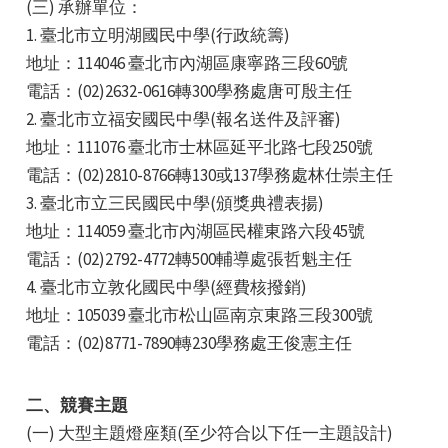
(三) 承辦單位：
1. 臺北市立明湖國民中學(行政統籌)
地址：114046 臺北市內湖區康寧路三段60號
電話：(02)2632-0616轉300學務處唐可殷主任
2. 臺北市立福安國民中學(報名送件及評審)
地址：111076 臺北市士林區延平北路七段250號
e
電話：(02)2810-8766轉130或137學務處林仕崇主任
3. 臺北市立三民國民中學(頒獎典禮表揚)
地址：114059 臺北市內湖區民權東路六段45號
電話：(02)2792-4772轉500輔導處張哲魁主任
e
4. 臺北市立敦化國民中學(經費核撥銷)
地址：105039 臺北市松山區南京東路三段300號
e
電話：(02)8771-7890轉230學務處王俊憲主任
二、競賽主題
(一) 大型主題燈座類(至少符合以下任一主題設計)