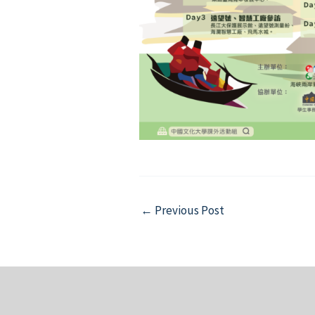
Post
←
Previous Post
navigation