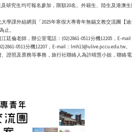
生及研究生均可報名參加，限額20名。外籍生、陸生及港澳
大學課外組網頁「2025年寒假大專青年無錫文教交流團【
為止。
辦公室電話：(02)2861-0511分機12205，E-mail：jtl2@
0511分機12207，E-mail：lmh13@ulive.pccu.edu.tw。
照及票務等事務，旅行社聯絡人為許晴慧小姐，聯絡電話(02)25