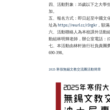
四、活動對象：35歲以下之大學
加。
五、報名方式：即日起至中國文化
址為
https://reurl.cc/r3rgkr
，額滿
六、活動聯絡人為本校課外活動組江廷倫老師，
動組林明輝老師，辦公室電話：(02)2861-
七、本活動由林軒旅行社負責團費、證
690-398。
2025 寒假無錫文教交流團活動簡章