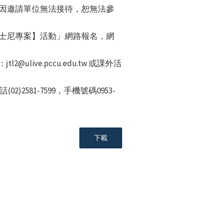
生因邀請單位無法接待，恕無法參
迪士尼專案】活動」網路報名，網
ulive.pccu.edu.tw 或課外活
81-7599，手機號碼0953-
下載