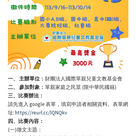
e
一、 主辦單位：
財團法人國際單親兒童文教基金會
e
二、 參加對象：
單親家庭之民眾 (限中華民國籍)
三、比賽辦法：
e
請先進入 google 表單，填寫申請者相關資料。表單網
址:
https://reurl.cc/lQNQkv
四、比賽內容：
(一)徵文主題：