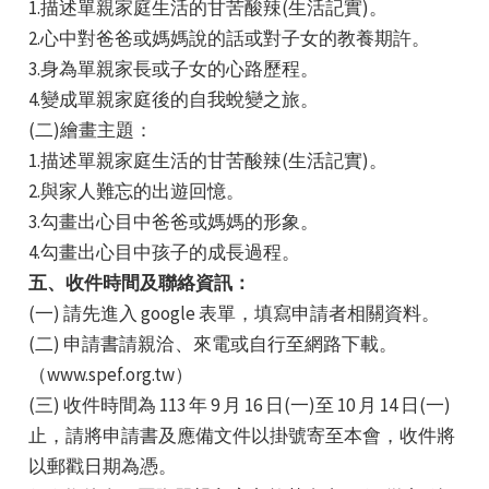
1.描述單親家庭生活的甘苦酸辣(生活記實)。
2.心中對爸爸或媽媽說的話或對子女的教養期許。
3.身為單親家長或子女的心路歷程。
4.變成單親家庭後的自我蛻變之旅。
(二)繪畫主題：
1.描述單親家庭生活的甘苦酸辣(生活記實)。
2.與家人難忘的出遊回憶。
3.勾畫出心目中爸爸或媽媽的形象。
4.勾畫出心目中孩子的成長過程。
五、收件時間及聯絡資訊：
(一) 請先進入 google 表單，填寫申請者相關資料。
(二) 申請書請親洽、來電或自行至網路下載。
（www.spef.org.tw）
(三) 收件時間為 113 年 9 月 16 日(一)至 10 月 14 日(一)
止，請將申請書及應備文件以掛號寄至本會，收件將
以郵戳日期為憑。