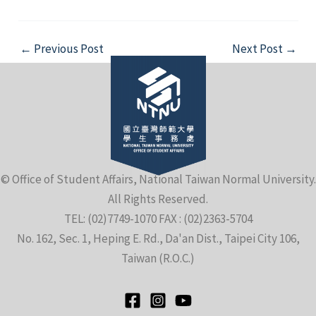
Post
←
Previous Post
Next Post
→
navigation
© Office of Student Affairs, National Taiwan Normal University.
All Rights Reserved.
TEL: (02)7749-1070 FAX : (02)2363-5704
No. 162, Sec. 1, Heping E. Rd., Da'an Dist., Taipei City 106,
Taiwan (R.O.C.)