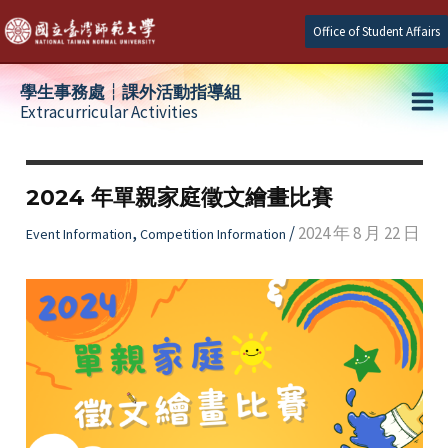
Skip
Office of Student Affairs
to
content
學生事務處┆課外活動指導組
Extracurricular Activities
Ma
e
Me
2024 年單親家庭徵文繪畫比賽
e
,
/
2024 年 8 月 22 日
Event Information
Competition Information
e