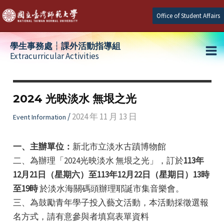
Skip
Office of Student Affairs
to
content
學生事務處┆課外活動指導組
Extracurricular Activities
Ma
e
Me
2024 光映淡水 無垠之光
e
/
2024 年 11 月 13 日
Event Information
e
一、主辦單位：
新北市立淡水古蹟博物館
二、為辦理「2024光映淡水 無垠之光」，訂於
113年
12月21日（星期六）至113年12月22日（星期日）13時
至19時
於淡水海關碼頭辦理耶誕市集音樂會。
三、為鼓勵青年學子投入藝文活動，本活動採徵選報
名方式，請有意參與者填寫表單資料