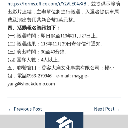
https://forms.office.com/r/Y2VLE04vXB
，並提供示範演
出影片連結，主辦單位將進行徵選，入選者提供車馬
費及演出費用共新台幣1萬元整。
四、活動報名資訊如下：
(一) 徵選時間：即日起至113年11月27日止。
(二) 徵選結果：113年11月29日寄發信件通知。
e
(三) 演出時間：30至40分鐘。
(四) 團隊人數：4人以上。
五、聯繫窗口；香客大廟文化事業有限公司：楊小
姐，電話0953-279946，e-mail : maggie-
e
yang@shockdemo.com
e
Post
←
Previous Post
Next Post
→
navigation