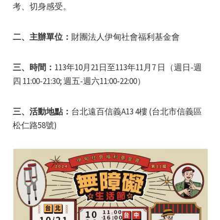
考、切身感受。
二、主辦單位：
財團法人伊甸社會福利基金會
三、時間：
113年10月21日至113年11月7 日（週日-週
e
四 11:00-21:30; 週五-週六11:00-22:00）
三、活動地點：
台北遠百信義A13 4樓 (台北市信義區
松仁路58號)
e
e