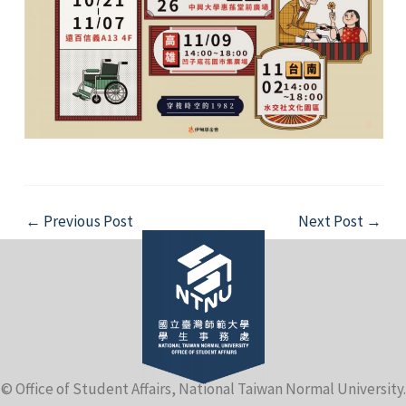
Post
←
Previous Post
Next Post
→
navigation
© Office of Student Affairs, National Taiwan Normal University.