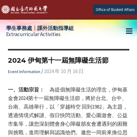
Skip
Office of Student Affairs
to
content
學生事務處┆課外活動指導組
Extracurricular Activities
Ma
e
Me
2024 伊甸第十一屆無障礙生活節
e
/
2024 年 10 月 16 日
Event Information
e
一、活動宗旨：
為提倡無障礙生活的理念，伊甸基
金會2024第十一屆無障礙生活節，將於台北、台中、
台南、高雄舉行，以「穿越時空 回到1982」為主題，
透過情境式解謎、假日快閃活動、愛心園遊會、公益
市集等，讓您深刻體會身心障礙朋友會遭遇到的困難
與挑戰，進而理解與認識他們。邀您一同前來換位思