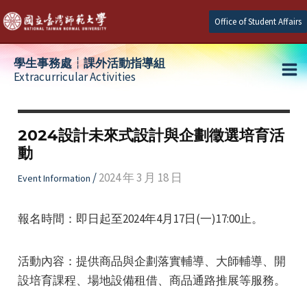
Skip
Office of Student Affairs
to
content
學生事務處┆課外活動指導組
Extracurricular Activities
Ma
e
Me
2024設計未來式設計與企劃徵選培育活
動
e
/
2024 年 3 月 18 日
Event Information
e
報名時間：即日起至2024年4月17日(一)17:00止。
活動內容：提供商品與企劃落實輔導、大師輔導、開
設培育課程、場地設備租借、商品通路推展等服務。