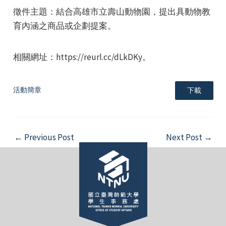
徵件主題：結合高雄市立壽山動物園，提出具動物教
育內涵之商品或企劃提案。
相關網址：https://reurl.cc/dLkDKy。
e
活動簡章
下載
e
Post
←
Previous Post
Next Post
→
navigation
e