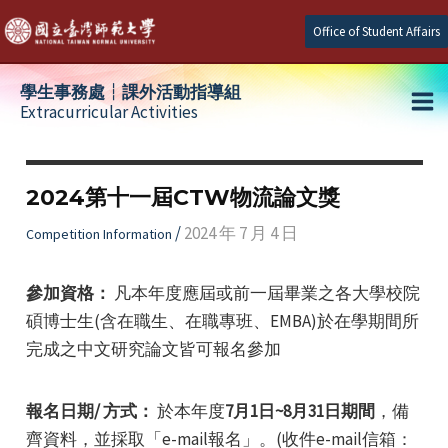
Skip
Office of Student Affairs
to
content
學生事務處┆課外活動指導組
Extracurricular Activities
Ma
e
Me
2024第十一屆CTW物流論文獎
e
/
2024 年 7 月 4 日
Competition Information
e
參加資格：
凡本年度應屆或前一屆畢業之各大學校院
碩博士生(含在職生、在職專班、EMBA)於在學期間所
完成之中文研究論文皆可報名參加
報名日期/ 方式：
於本年度
7月1日~8月31日期間
，備
齊資料，並採取「e-mail報名」。(收件e-mail信箱：