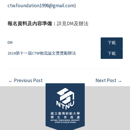
ctw.foundation1998@gmail.com
)
報名資料及內容準備：
詳見DM及辦法
DM
下載
e
2024第十一屆CTW物流論文獎獎勵辦法
下載
e
Post
←
Previous Post
Next Post
→
navigation
e