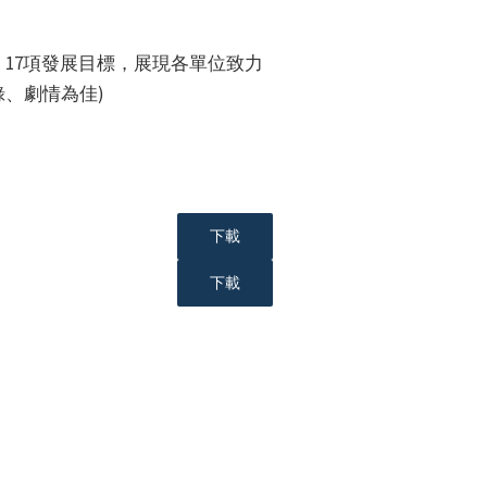
SDGs）17項發展目標，展現各單位致力
、劇情為佳)
下載
下載