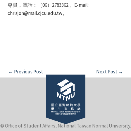
專員，電話：（06）2783362， E-mail:
chrisjon@mail.cjcu.edu.tw。
Post
←
Previous Post
Next Post
→
navigation
© Office of Student Affairs, National Taiwan Normal University.