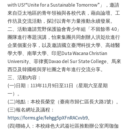
with US!“Unite for a Sustainable Tomorrow”」，邀請
來自亞太地區的青年領袖與各校代表，藉由論壇、工
作坊及交流活動，探討以青年力量推動永續發展。
二、活動邀請荒野保護協會青少年組「不留餘蒂 4.0」
團隊進行專題演講，怡東集團共同創辦人洪彣欣進行
企業個案分享，以及邀請國立臺灣科技大學、高雄醫
e
學大學、南華大學、印尼Duta Wacana Christian
University、菲律賓Davao del Sur State College、馬來
西亞及韓國根與芽社團之青年進行交流分享。
e
三、活動內容：
(一)日期：113年11月9日至11日（星期六至星期
e
一）。
(二)地點：本校長榮堂（臺南市歸仁區長大路1號）。
(三)報名網址及議程：
https://forms.gle/fehgg5pXFnRACvvb9
。
(四)聯絡人：本校綠色大武崙社區推動辦公室周珈伽