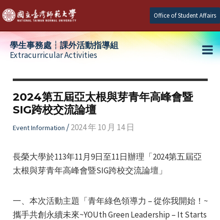
Skip
Office of Student Affairs
to
content
學生事務處┆課外活動指導組
Extracurricular Activities
Ma
e
Me
2024第五屆亞太根與芽青年高峰會暨
SIG跨校交流論壇
e
/
2024 年 10 月 14 日
Event Information
e
長榮大學於113年11月9日至11日辦理「2024第五屆亞
太根與芽青年高峰會暨SIG跨校交流論壇」
一、本次活動主題「青年綠色領導力 – 從你我開始！~
攜手共創永續未來~YOUth Green Leadership – It Starts