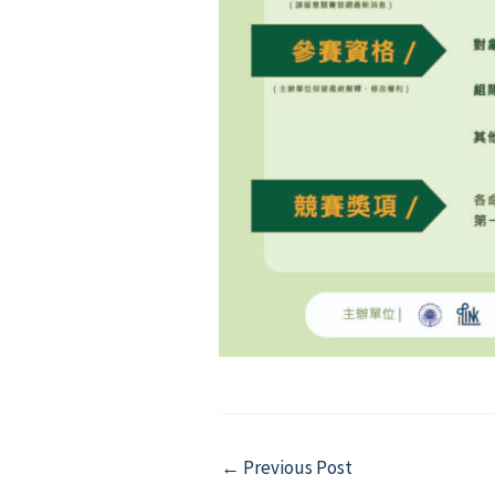
Post
←
Previous Post