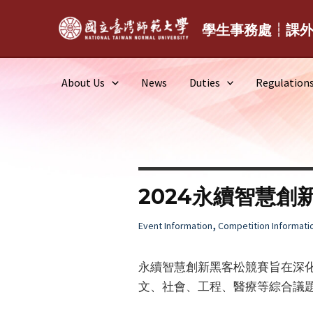
Skip
to
學生事務處┆課
content
About Us
News
Duties
Regulation
2024永續智慧創
,
Event Information
Competition Informati
永續智慧創新黑客松競賽旨在深化
文、社會、工程、醫療等綜合議