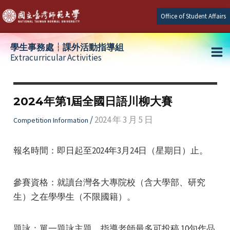
Skip
Office of Student Affairs
to
content
學生事務處┆課外活動指導組
Extracurricular Activities
Ma
e
Me
2024年第1屆全國日語川柳大賽
e
/
2024 年 3 月 5 日
Competition Information
e
報名時間：即日起至2024年3月24日（星期日）止。
參賽資格：就讀台灣各大專院校（含大學部、研究
生）之在學學生（不限國籍）。
題詠：單一題詠主題，指導老師最多可投稿 10句作品