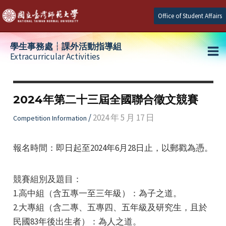
Skip
Office of Student Affairs
to
content
學生事務處┆課外活動指導組
Extracurricular Activities
Ma
e
Me
2024年第二十三屆全國聯合徵文競賽
e
/
2024 年 5 月 17 日
Competition Information
e
報名時間：即日起至2024年6月28日止，以郵戳為憑。
競賽組別及題目：
1.高中組（含五專一至三年級）：為子之道。
2.大專組（含二專、五專四、五年級及研究生，且於
民國83年後出生者）：為人之道。