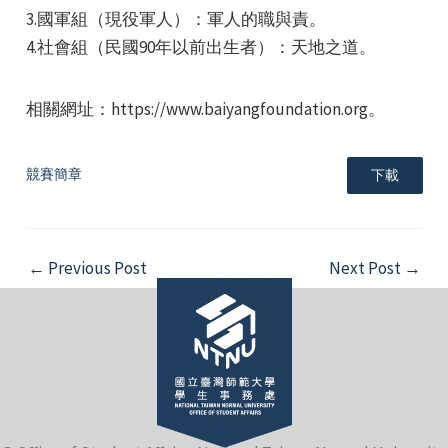
3.國軍組（現役軍人）：軍人的職與責。
4.社會組（民國90年以前出生者）：天地之道。
相關網址：https://www.baiyangfoundation.org。
e
競賽簡章
下載
e
Post
←
Previous Post
Next Post
→
navigation
e