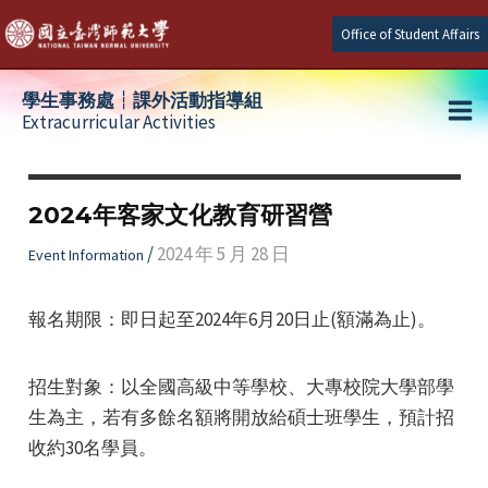
Skip
Office of Student Affairs
to
content
學生事務處┆課外活動指導組
Extracurricular Activities
Ma
e
Me
2024年客家文化教育研習營
e
/
2024 年 5 月 28 日
Event Information
e
報名期限：即日起至2024年6月20日止(額滿為止)。
招生對象：以全國高級中等學校、大專校院大學部學
生為主，若有多餘名額將開放給碩士班學生，預計招
收約30名學員。