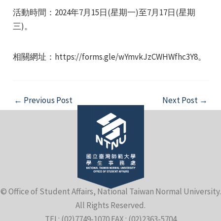
活動時間：2024年7月15日(星期一)至7月17日(星期
三)。
相關網址：https://forms.gle/wYmvkJzCWHWfhc3Y8。
e
Post
←
Previous Post
Next Post
→
navigation
e
e
© Office of Student Affairs, National Taiwan Normal University.
All Rights Reserved.
TEL: (02)7749-1070 FAX : (02)2363-5704