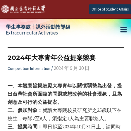
Skip
Office of Student Affairs
to
content
學生事務處┆課外活動指導組
Extracurricular Activities
Ma
e
Me
2024年大專青年公益提案競賽
e
/
2024 年 9 月 30 日
Competition Information
e
一、本競賽旨揭鼓勵大專青年以關懷弱勢為出發，提
出台灣社會所面臨的問題或想改善的社會現象，且為
創意及可行的公益提案。
二、參加對象：
就讀大專院校及研究所之35歲以下在
校生，每隊2至8人，須指定1人為主要聯絡人。
三、提案時間：
即日起至2024年10月31日止，請同時