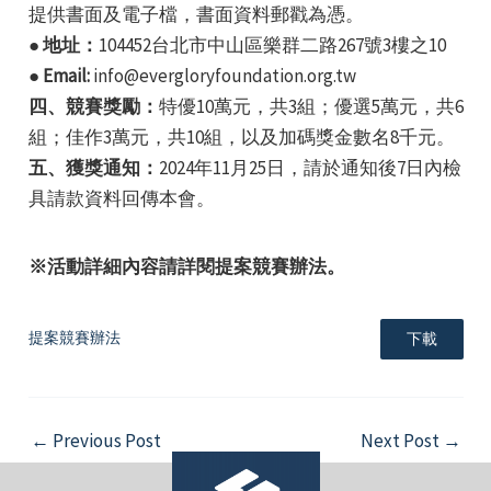
提供書面及電子檔，書面資料郵戳為憑。
● 地址：
104452台北市中山區樂群二路267號3樓之10
● Email:
info@evergloryfoundation.org.tw
四、競賽獎勵：
特優10萬元，共3組；優選5萬元，共6
組；佳作3萬元，共10組，以及加碼獎金數名8千元。
五、獲獎通知：
2024年11月25日，請於通知後7日內檢
e
具請款資料回傳本會。
※活動詳細內容請詳閱提案競賽辦法。
e
提案競賽辦法
下載
e
Post
←
Previous Post
Next Post
→
navigation