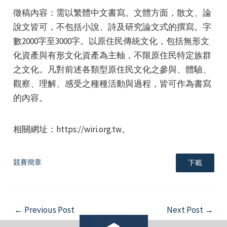
徵稿內容：需以繁體中文書寫。文體方面，散文、論
說文皆可，不包括小說、詩及研究論文式的撰寫。字
數2000字至3000字。以原住民傳統文化，包括無形文
化資產與有形文化資產為主軸，不限原住民特定族群
之文化。凡對前述各類型原住民文化之參與、體驗、
e
觀察、理解、感受之種種活動與過程，皆可作為書寫
的內容。
相關網址：https://wiri.org.tw。
e
e
競賽簡章
下載
Post
←
Previous Post
Next Post
→
navigation