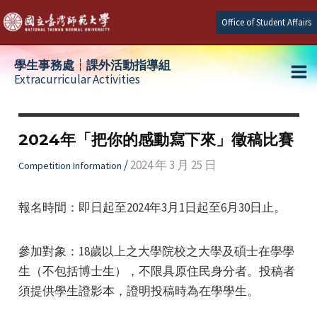
Skip
Office of Student Affairs
to
content
學生事務處┆課外活動指導組
Extracurricular Activities
Ma
e
Me
2024年「把你的感動寫下來」徵稿比賽
e
/
2024 年 3 月 25 日
Competition Information
e
報名時間：即日起至2024年3月1日起至6月30日止。
參加對象：18歲以上之大學院校之大學及碩士在學學
生（不包括博士生），不限具原住民身分者。投稿者
須提供學生證影本，證明投稿時為在學學生。