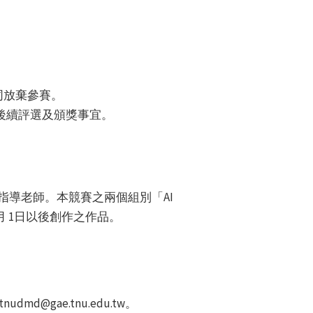
視同放棄參賽。
參賽者後續評選及頒獎事宜。
指導老師。本競賽之兩個組別「AI
1月 1日以後創作之作品。
nudmd@gae.tnu.edu.tw。