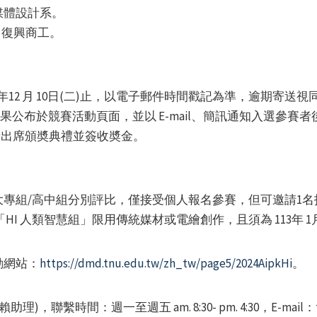
位媒體設計系。
、復興商工。
13年12 月 10日(二)止，以電子郵件時間戳記為準，逾期寄送
三)：競賽結果公布於競賽活動頁面，並以 E-mail、簡訊通知入選
獲獎者請出席頒奬典禮並簽收奬金。
專組/高中組分別評比，僅接受個人報名參賽，但可邀請1名
「HI 人類智慧組」限用傳統媒材或電繪創作，且須為 113年 
動網站：
https://dmd.tnu.edu.tw/zh_tw/page5/2024AipkHi
。
#24 (賴助理)，聯繫時間：週一至週五 am. 8:30- pm. 4:30，E-mail：t