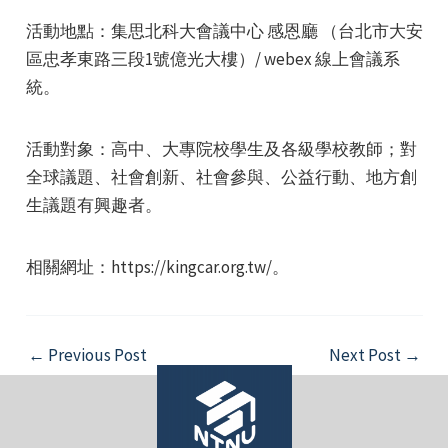
活動地點：集思北科大會議中心 感恩廳 （台北市大安
區忠孝東路三段1號億光大樓）/ webex 線上會議系
統。
活動對象：高中、大專院校學生及各級學校教師；對
e
全球議題、社會創新、社會參與、公益行動、地方創
生議題有興趣者。
e
相關網址：https://kingcar.org.tw/。
e
Post
←
Previous Post
Next Post
→
navigation