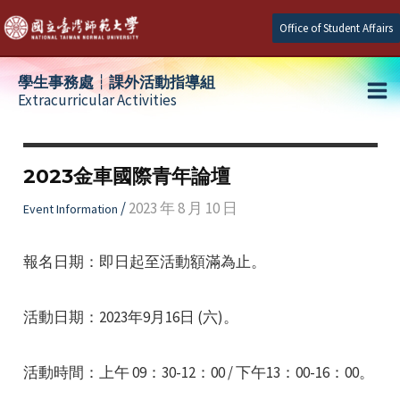
Skip
Office of Student Affairs
to
content
學生事務處┆課外活動指導組
Extracurricular Activities
Ma
e
Me
2023金車國際青年論壇
e
/
2023 年 8 月 10 日
Event Information
e
報名日期：即日起至活動額滿為止。
活動日期：2023年9月16日 (六)。
活動時間：上午 09：30-12：00 / 下午13：00-16：00。