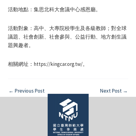
活動地點：集思北科大會議中心感恩廳。
活動對象：高中、大專院校學生及各級教師；對全球
議題、社會創新、社會參與、公益行動、地方創生議
題興趣者。
e
相關網址：https://kingcar.org.tw/。
e
Post
←
Previous Post
Next Post
→
e
navigation