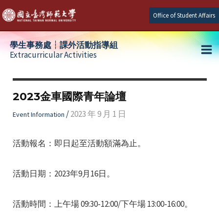
Skip
Office of Student Affairs
to
content
學生事務處┆課外活動指導組
Extracurricular Activities
Ma
e
Me
2023金車國際青年論壇
e
/
2023 年 9 月 1 日
Event Information
e
活動報名：即日起至活動額滿為止。
活動日期：2023年9月16日。
活動時間：上午場 09:30-12:00/下午場 13:00-16:00。