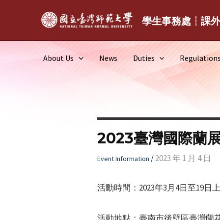
Skip
to
學生事務處┆課
content
About Us
News
Duties
Regulation
2023臺灣國際蘭
/
2023 年 1 月 4 日
Event Information
活動時間：2023年3月4日至19日
活動地點：臺南市後壁區臺灣蘭