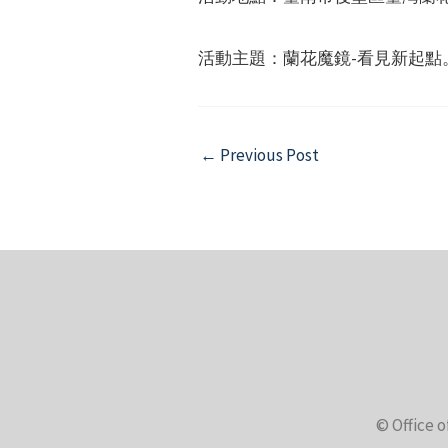
活動主題：蘭花魔鏡-看見新起點
Post
←
Previous Post
navigation
© Office o