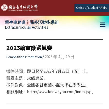
Skip
Office of Student Affairs
to
content
學生事務處┆課外活動指導組
Extracurricular Activities
Ma
e
Me
2023繪畫徵選競賽
e
/
2023 年 4 月 19 日
Competition Information
e
徵件時間：即日起至2023年7月28日（五）止。
競賽主題：永續農業。
徵件對象：全國各縣市國小至大學在學學生。
相關網址：http://www.knownyou.com/index.jsp。