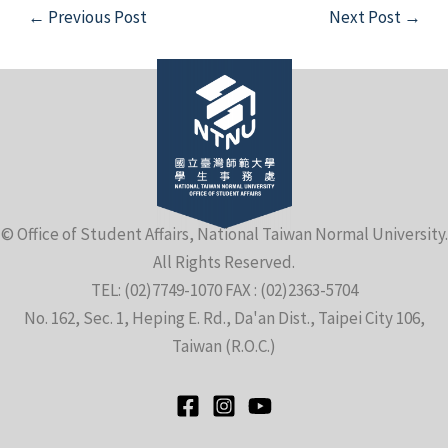
Post
←
Previous Post
Next Post
→
navigation
e
© Office of Student Affairs, National Taiwan Normal University.
All Rights Reserved.
e
TEL: (02)7749-1070 FAX : (02)2363-5704
No. 162, Sec. 1, Heping E. Rd., Da'an Dist., Taipei City 106,
e
Taiwan (R.O.C.)