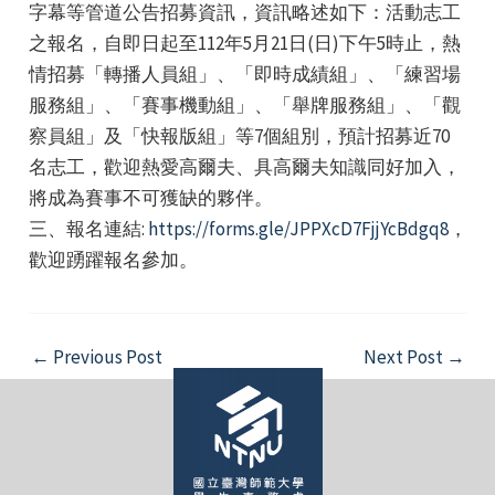
字幕等管道公告招募資訊，資訊略述如下：活動志工
之報名，自即日起至112年5月21日(日)下午5時止，熱
情招募「轉播人員組」、「即時成績組」、「練習場
服務組」、「賽事機動組」、「舉牌服務組」、「觀
察員組」及「快報版組」等7個組別，預計招募近70
名志工，歡迎熱愛高爾夫、具高爾夫知識同好加入，
e
將成為賽事不可獲缺的夥伴。
三、報名連結:
https://forms.gle/JPPXcD7FjjYcBdgq8
，
歡迎踴躍報名參加。
e
e
Post
←
Previous Post
Next Post
→
navigation