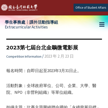
Skip
Office of Student Affairs
to
content
學生事務處┆課外活動指導組
Extracurricular Activities
Ma
e
Me
2023第七屆台北金鵰微電影展
e
/
2023 年 2 月 23 日
Competition Information
e
報名時間：自即日起至2023年3月31日止。
活動對象：全球政府單位、公司、企業、大學、醫
院、NPO（非營利組織）等單位組織。
拍攝主題：比賽主題圍繞聯合國的「永續發展目標」