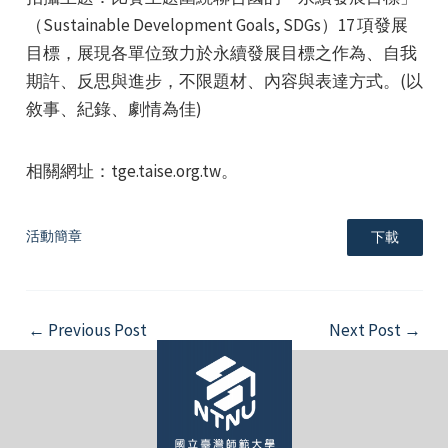
（Sustainable Development Goals, SDGs）17 項發展
目標，展現各單位致力於永續發展目標之作為、自我
期許、反思與進步，不限題材、內容與表達方式。(以
敘事、紀錄、劇情為佳)
e
相關網址：tge.taise.org.tw。
活動簡章
下載
e
e
Post
←
Previous Post
Next Post
→
navigation