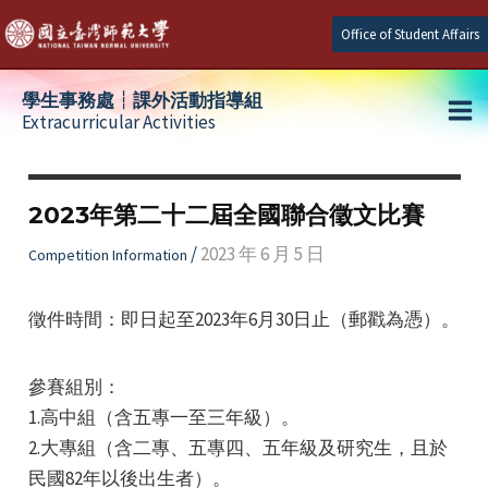
Skip
Office of Student Affairs
to
content
學生事務處┆課外活動指導組
Extracurricular Activities
Ma
e
Me
2023年第二十二屆全國聯合徵文比賽
e
/
2023 年 6 月 5 日
Competition Information
e
徵件時間：即日起至2023年6月30日止（郵戳為憑）。
參賽組別：
1.高中組（含五專一至三年級）。
2.大專組（含二專、五專四、五年級及研究生，且於
民國82年以後出生者）。