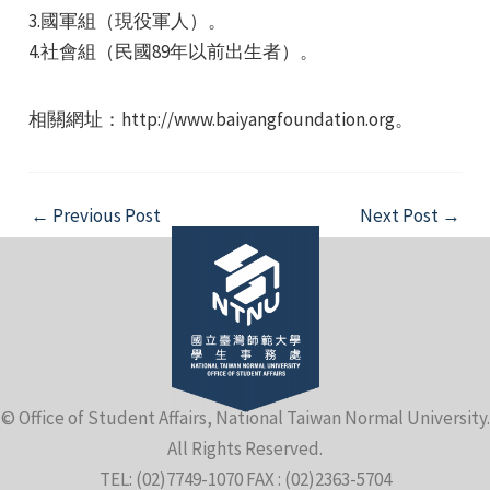
3.國軍組（現役軍人）。
4.社會組（民國89年以前出生者）。
相關網址：http://www.baiyangfoundation.org。
e
Post
←
Previous Post
Next Post
→
navigation
e
e
© Office of Student Affairs, National Taiwan Normal University.
All Rights Reserved.
TEL: (02)7749-1070 FAX : (02)2363-5704