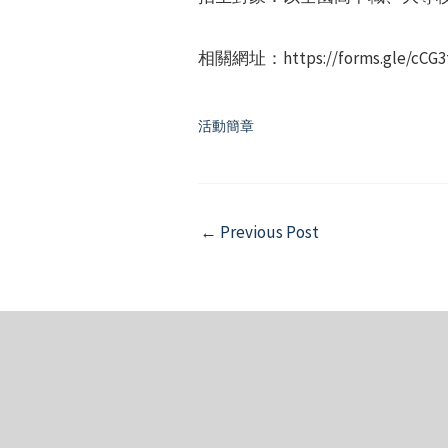
相關網址：https://forms.gle/cCG
活動簡章
Post
←
Previous Post
navigation