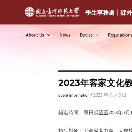
Skip
to
學生事務處┆課
content
About Us
News
Duties
Regulation
2023年客家文化
/
2023 年 7 月 6 日
Event Information
報名時間：即日起至至2023年7月
招生對象：以全國高中職、大專校