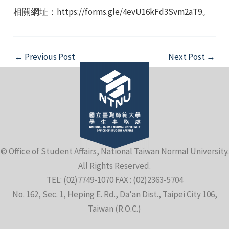
相關網址：https://forms.gle/4evU16kFd3Svm2aT9。
Post
←
Previous Post
Next Post
→
navigation
e
e
© Office of Student Affairs, National Taiwan Normal University.
e
All Rights Reserved.
TEL: (02)7749-1070 FAX : (02)2363-5704
No. 162, Sec. 1, Heping E. Rd., Da'an Dist., Taipei City 106,
Taiwan (R.O.C.)