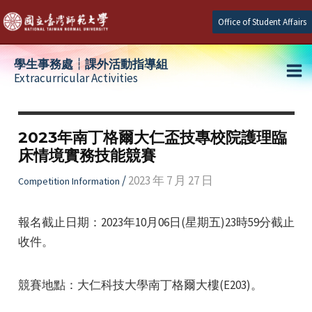
Skip
Office of Student Affairs
to
content
學生事務處┆課外活動指導組
Extracurricular Activities
Ma
e
Me
2023年南丁格爾大仁盃技專校院護理臨
床情境實務技能競賽
e
/
2023 年 7 月 27 日
Competition Information
e
報名截止日期：2023年10月06日(星期五)23時59分截止
收件。
競賽地點：大仁科技大學南丁格爾大樓(E203)。