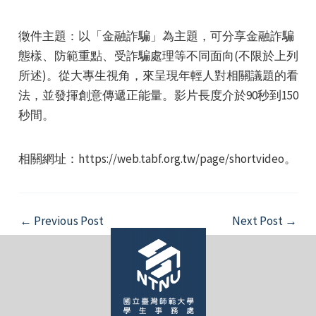
徵件主題：以「金融詐騙」為主題，可分享金融詐騙
態樣、防範重點、受詐騙處理等不同面向(不限於上列
所述)。從大專生視角，來呈現年輕人對相關議題的看
法，並發揮創意傳遞正能量。影片長度介於90秒到150
e
秒間。
相關網址：https://web.tabf.org.tw/page/shortvideo。
e
Post
←
Previous Post
Next Post
→
e
navigation