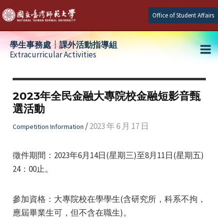
Skip
Office of Student Affairs
to
content
學生事務處┆課外活動指導組
Extracurricular Activities
Ma
e
Me
2023年全民金融大專院校金融短影音甄
選活動
e
/
2023 年 6 月 17 日
Competition Information
e
徵件期間：2023年6月14日(星期三)至8月11日(星期五)
24：00止。
參加資格：大專院校在學學生(含研究所，科系不拘，
應屆畢業生可，但不含在職生)。