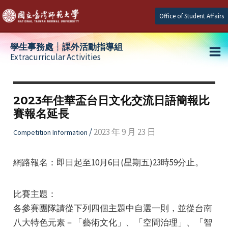
Skip
Office of Student Affairs
to
content
學生事務處┆課外活動指導組
Extracurricular Activities
Ma
e
Me
2023年住華盃台日文化交流日語簡報比
賽報名延長
e
/
2023 年 9 月 23 日
Competition Information
e
網路報名：即日起至10月6日(星期五)23時59分止。
比賽主題：
各參賽團隊請從下列四個主題中自選一則，並從台南
八大特色元素－「藝術文化」、「空間治理」、「智