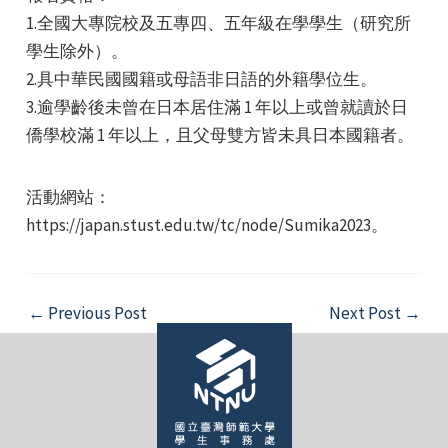
1.全國大專院校及五專四、五年級在學學生（研究所
學生除外）。
2.具中華民國國籍或母語非日語的外籍學位生。
3.逾學齡後未曾在日本居住滿 1 年以上或曾就讀於日
僑學校滿 1 年以上，且父母雙方皆未具日本國籍者。
活動網站：
https://japan.stust.edu.tw/tc/node/Sumika2023。
Post
←
Previous Post
Next Post
→
navigation