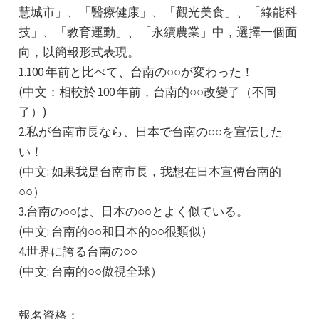
慧城市」、「醫療健康」、「觀光美食」、「綠能科
技」、「教育運動」、「永續農業」中，選擇一個面
向，以簡報形式表現。
1.100 年前と比べて、台南の○○が変わった！
(中文：相較於 100 年前，台南的○○改變了（不同
了）)
e
2.私が台南市長なら、日本で台南の○○を宣伝した
い！
(中文: 如果我是台南市長，我想在日本宣傳台南的
e
○○）
3.台南の○○は、日本の○○とよく似ている。
e
(中文: 台南的○○和日本的○○很類似）
4.世界に誇る台南の○○
(中文: 台南的○○傲視全球）
報名資格：