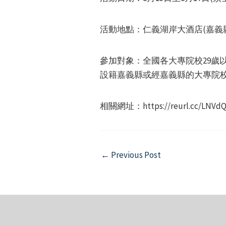
活動地點：仁義湖岸大酒店(嘉義
參加對象：全國各大專院校29歲
設籍嘉義縣或經嘉義縣的大專院校
相關網址：https://reurl.cc/LNVd
Post
←
Previous Post
navigation