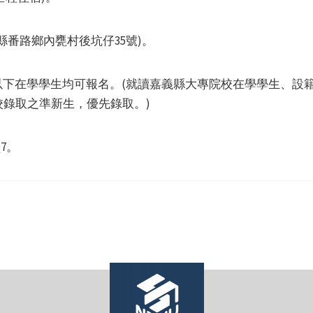
縣番路鄉內甕村後坑仔35號)。
以下在學學生均可報名。(就讀嘉義縣大專院校在學學生、設
錄取之準新生，優先錄取。)
Q7。