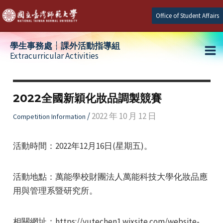
Skip
Office of Student Affairs
to
content
學生事務處┆課外活動指導組
Extracurricular Activities
Ma
e
Me
2022全國新穎化妝品調製競賽
e
/
2022 年 10 月 12 日
Competition Information
e
活動時間：2022年12月16日(星期五)。
活動地點：萬能學校財團法人萬能科技大學化妝品應
用與管理系暨研究所。
相關網址：https://yutechen1.wixsite.com/website-