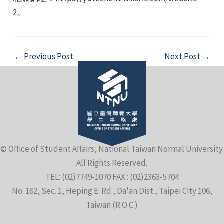
2。
Post
←
Previous Post
Next Post
→
navigation
e
e
© Office of Student Affairs, National Taiwan Normal University.
e
All Rights Reserved.
TEL: (02)7749-1070 FAX : (02)2363-5704
No. 162, Sec. 1, Heping E. Rd., Da'an Dist., Taipei City 106,
Taiwan (R.O.C.)