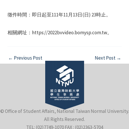
徵件時間：即日起至111年11月13日(日) 23時止。
相關網址：https://2022bvvideo.bomysp.com.tw。
e
Post
←
Previous Post
Next Post
→
navigation
e
e
© Office of Student Affairs, National Taiwan Normal University.
All Rights Reserved.
TEL: (02)7749-1070 FAX : (02)2363-5704