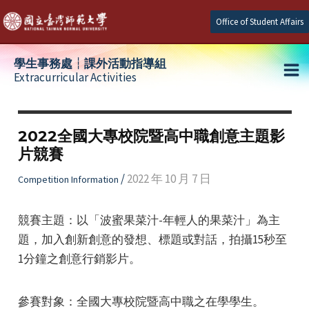
Skip
Office of Student Affairs
to
content
學生事務處┆課外活動指導組
Extracurricular Activities
Ma
e
Me
2022全國大專校院暨高中職創意主題影
片競賽
e
/
2022 年 10 月 7 日
Competition Information
e
競賽主題：以「波蜜果菜汁-年輕人的果菜汁」為主
題，加入創新創意的發想、標題或對話，拍攝15秒至
1分鐘之創意行銷影片。
參賽對象：全國大專校院暨高中職之在學學生。