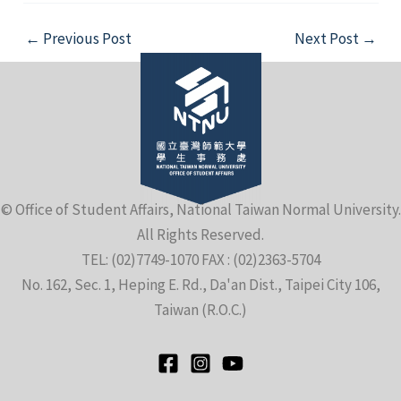
Post
←
Previous Post
Next Post
→
navigation
e
© Office of Student Affairs, National Taiwan Normal University.
All Rights Reserved.
e
TEL: (02)7749-1070 FAX : (02)2363-5704
No. 162, Sec. 1, Heping E. Rd., Da'an Dist., Taipei City 106,
e
Taiwan (R.O.C.)