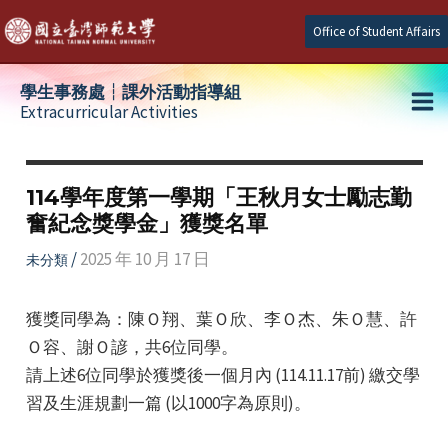
Skip
Office of Student Affairs
to
content
學生事務處┆課外活動指導組
Extracurricular Activities
Ma
e
Me
114學年度第一學期「王秋月女士勵志勤
奮紀念獎學金」獲獎名單
e
/
2025 年 10 月 17 日
未分類
e
獲獎同學為：陳Ｏ翔、葉Ｏ欣、李Ｏ杰、朱Ｏ慧、許
Ｏ容、謝Ｏ諺，共6位同學。
請上述6位同學於獲獎後一個月內 (114.11.17前) 繳交學
習及生涯規劃一篇 (以1000字為原則)。