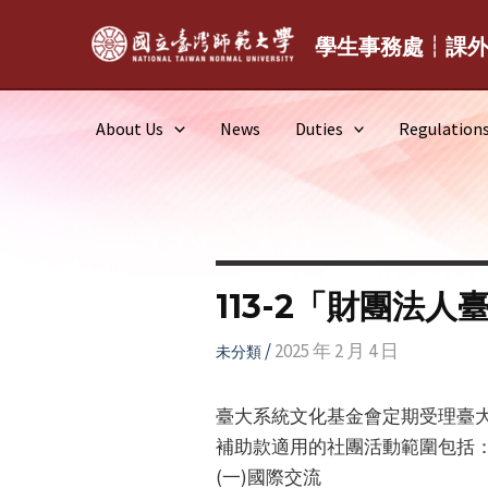
Skip
to
學生事務處┆課
content
About Us
News
Duties
Regulation
113-2「財團法
/
2025 年 2 月 4 日
未分類
臺大系統文化基金會定期受理臺大
補助款適用的社團活動範圍包括
(一)國際交流