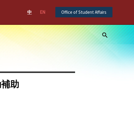
中
EN
Office of Student Affairs
Search
動補助