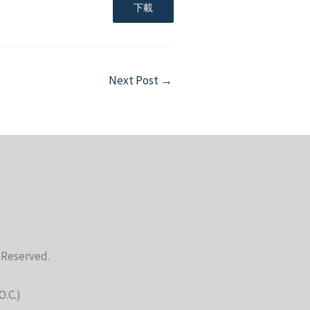
下載
Next Post
→
s Reserved.
O.C.)