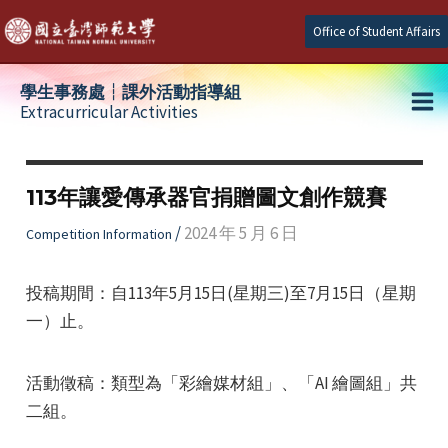
Skip
Office of Student Affairs
to
content
學生事務處┆課外活動指導組
Extracurricular Activities
Ma
e
Me
113年讓愛傳承器官捐贈圖文創作競賽
e
/
2024 年 5 月 6 日
Competition Information
e
投稿期間：自113年5月15日(星期三)至7月15日（星期
一）止。
活動徵稿：類型為「彩繪媒材組」、「AI 繪圖組」共
二組。