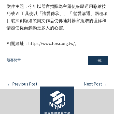
徵件主題：今年以器官捐贈為主題使鼓勵運用彩繪技
巧或 AI 工具使以「讓愛傳承」、「 營愛溝通」兩種項
目發揮創願繪製圖文作品使傳達對器官捐贈的理解和
情感使從而觸動更多人的心靈。
e
相關網址：https://www.torsc.org.tw/。
競賽簡章
下載
e
e
Post
←
Previous Post
Next Post
→
navigation