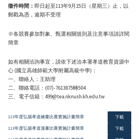
徵件時間：
即日起至113年9月25日（星期三）止，以
郵戳為憑，逾期不受理
※各競賽參加對象、甄選相關規則及注意事項請詳閱
簡章
e
如有相關洽詢事宜，請依下述洽本署孝道教育資源中
心 (國立高雄師範大學附屬高級中學)：
一、聯絡人：王助理
e
二、聯絡電話：(07)-7613875轉504
三、電子信箱：499@tea.nknush.kh.edu.tw
e
113年度弘揚孝道繪畫比賽實施計畫簡章
下載
113年度弘揚孝道漫畫比賽實施計畫簡章
下載