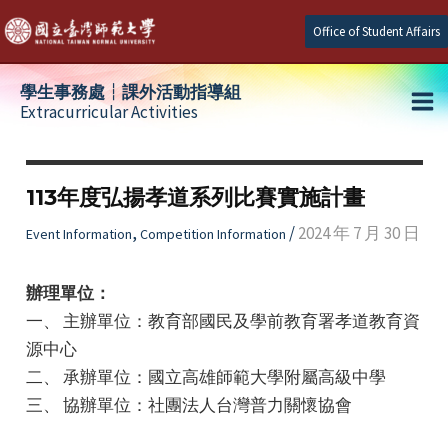
Skip
Office of Student Affairs
to
content
學生事務處┆課外活動指導組
Extracurricular Activities
Ma
e
Me
113年度弘揚孝道系列比賽實施計畫
e
,
/
2024 年 7 月 30 日
Event Information
Competition Information
e
辦理單位：
一、 主辦單位：教育部國民及學前教育署孝道教育資
源中心
二、 承辦單位：國立高雄師範大學附屬高級中學
三、 協辦單位：社團法人台灣普力關懷協會