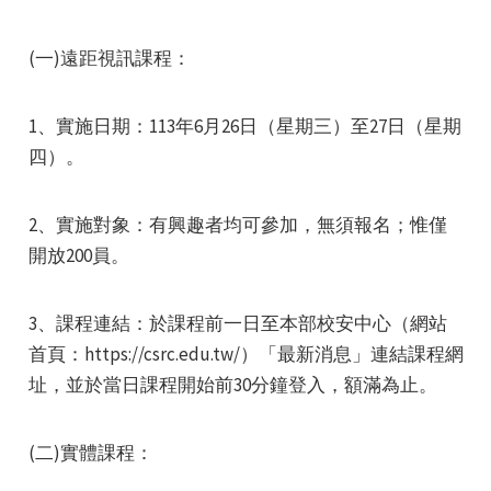
(一)遠距視訊課程：
1、實施日期：113年6月26日（星期三）至27日（星期
四）。
e
2、實施對象：有興趣者均可參加，無須報名；惟僅
開放200員。
e
3、課程連結：於課程前一日至本部校安中心（網站
e
首頁：https://csrc.edu.tw/）「最新消息」連結課程網
址，並於當日課程開始前30分鐘登入，額滿為止。
(二)實體課程：