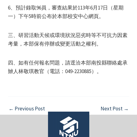
6、預計錄取96員，審查結果於113年6月17日（星期
一）下午5時前公布於本部校安中心網頁。
三、研習活動天候或環境狀況惡劣時等不可抗力因素
考量，本部保有停辦或變更活動之權利。
四、如有任何報名問題，請逕洽本部南投縣聯絡處承
辧人林敬琪教官（電話：049-2230885）。
Post
←
Previous Post
Next Post
→
navigation