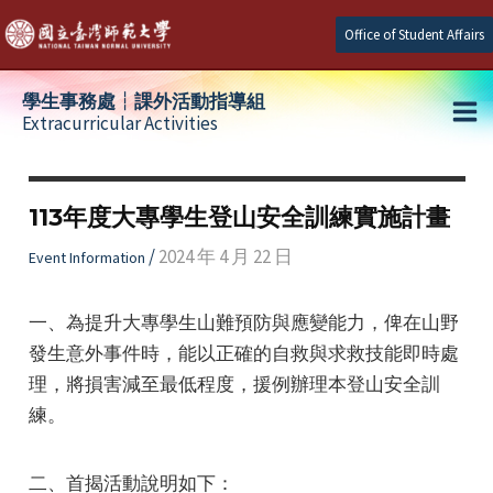
Skip
Office of Student Affairs
to
content
學生事務處┆課外活動指導組
Extracurricular Activities
Ma
e
Me
113年度大專學生登山安全訓練實施計畫
e
/
2024 年 4 月 22 日
Event Information
e
一、為提升大專學生山難預防與應變能力，俾在山野
發生意外事件時，能以正確的自救與求救技能即時處
理，將損害減至最低程度，援例辦理本登山安全訓
練。
二、首揭活動說明如下：