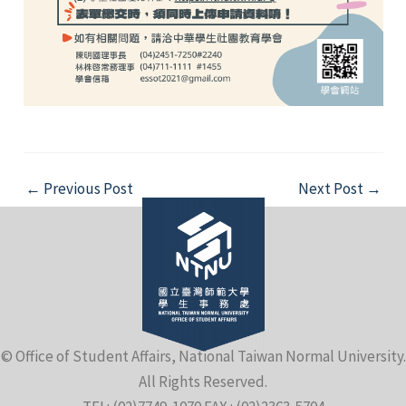
Post
←
Previous Post
Next Post
→
navigation
© Office of Student Affairs, National Taiwan Normal University.
All Rights Reserved.