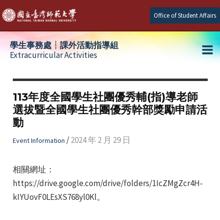
Skip
Office of Student Affairs
to
content
學生事務處┆課外活動指導組
Extracurricular Activities
Ma
e
Me
113年度全國學生社團優秀輔(指)導老師
選拔暨全國學生社團優秀幹部獎勵申請活
e
動
e
/
2024 年 2 月 29 日
Event Information
相關網址：
https://drive.google.com/drive/folders/1IcZMgZcr4H-
kIYUovF0LEsXS768yl0Kl。