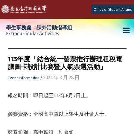
Skip
Office of Student Affairs
to
content
學生事務處┆課外活動指導組
Extracurricular Activities
Ma
e
Me
113年度「結合統一發票推行辦理租稅電
腦圖卡設計比賽暨人氣票選活動」
e
/
2024 年 3 月 28 日
Event Information
e
報名時間：即日起至113年6月7日止。
參賽資格：全國高中職以上學生及社會人士。
競賽組別：高中職組、社會組。