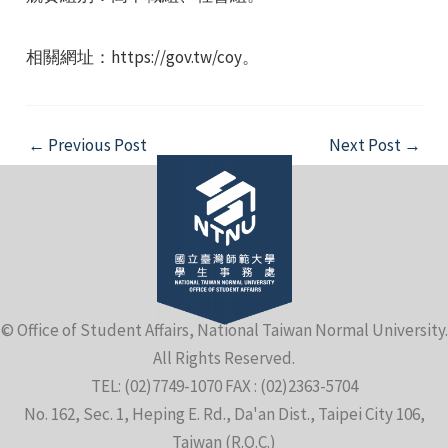
相關網址：https://gov.tw/coy。
Post
←
Previous Post
Next Post
→
e
navigation
e
e
© Office of Student Affairs, National Taiwan Normal University.
All Rights Reserved.
TEL: (02)7749-1070 FAX : (02)2363-5704
No. 162, Sec. 1, Heping E. Rd., Da'an Dist., Taipei City 106,
Taiwan (R.O.C.)