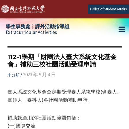
Skip
Office of Student Affairs
to
content
學生事務處┆課外活動指導組
Extracurricular Activities
Ma
e
Me
112-1學期「財團法人臺大系統文化基金
會」補助三校社團活動受理申請
e
/
2023 年 9 月 4 日
未分類
e
臺大系統文化基金會定期受理臺大系統學校(含臺大、
臺師大、臺科大)各社團活動補助申請。
補助款適用的社團活動範圍包括：
(一)國際交流