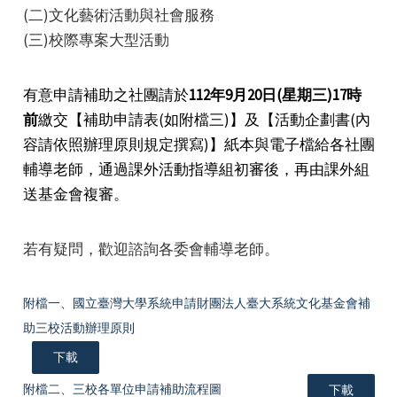
(二)文化藝術活動與社會服務
(三)校際專案大型活動
有意申請補助之社團請於
112年9月20日(星期三)17時
前
繳交【補助申請表(如附檔三)】及【活動企劃書(內
e
容請依照辦理原則規定撰寫)】紙本與電子檔給各社團
輔導老師，通過課外活動指導組初審後，再由課外組
送基金會複審。
e
若有疑問，歡迎諮詢各委會輔導老師。
e
附檔一、國立臺灣大學系統申請財團法人臺大系統文化基金會補
助三校活動辦理原則
下載
附檔二、三校各單位申請補助流程圖
下載