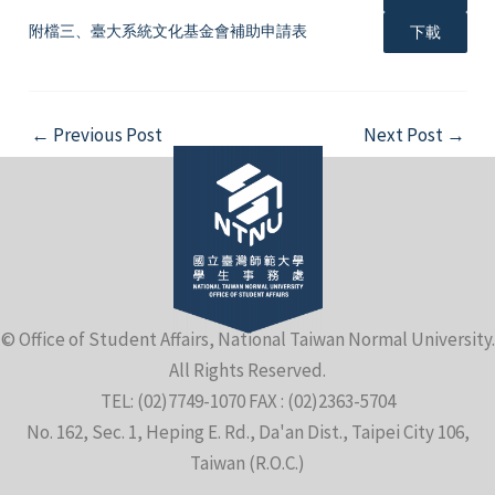
附檔三、臺大系統文化基金會補助申請表
下載
Post
←
Previous Post
Next Post
→
navigation
© Office of Student Affairs, National Taiwan Normal University.
All Rights Reserved.
TEL: (02)7749-1070 FAX : (02)2363-5704
No. 162, Sec. 1, Heping E. Rd., Da'an Dist., Taipei City 106,
Taiwan (R.O.C.)