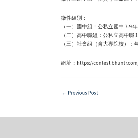
徵件組別：
（一）國中組：公私立國中 7-9 
（二）高中職組：公私立高中職 10
（三）社會組（含大專院校）：年滿 1
網址：https://contest.bhuntr.com
Post
←
Previous Post
navigation