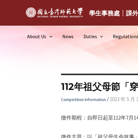
Skip
to
學生事務處┆課
content
About Us
News
Duties
Regulation
112年祖父母節「
/
2023 年 5 月 
Competition Information
徵件期程：自即日起至112年7月14日
徵件主題：以「祖父母生命故事