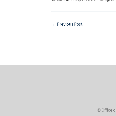
Post
←
Previous Post
navigation
© Office o