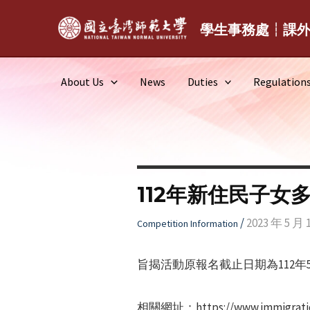
Skip
to
學生事務處┆課
content
About Us
News
Duties
Regulation
112年新住民子
/
2023 年 5 月 
Competition Information
旨揭活動原報名截止日期為112年5
相關網址：https://www.immigratio