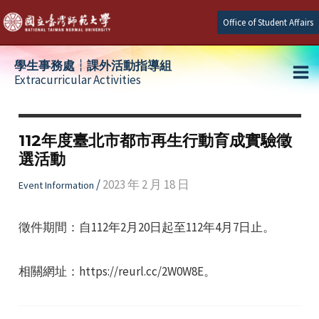
Skip
Office of Student Affairs
to
content
學生事務處┆課外活動指導組
Extracurricular Activities
Ma
e
Me
112年度臺北市都市再生行動育成實驗徵
選活動
e
/
2023 年 2 月 18 日
Event Information
e
徵件期間：自112年2月20日起至112年4月7日止。
相關網址：https://reurl.cc/2W0W8E。