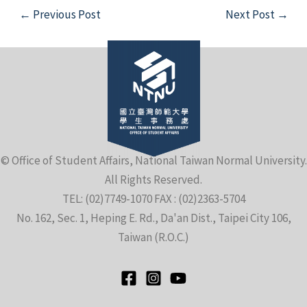
Post
←
Previous Post
Next Post
→
navigation
e
© Office of Student Affairs, National Taiwan Normal University.
All Rights Reserved.
e
TEL: (02)7749-1070 FAX : (02)2363-5704
No. 162, Sec. 1, Heping E. Rd., Da'an Dist., Taipei City 106,
e
Taiwan (R.O.C.)