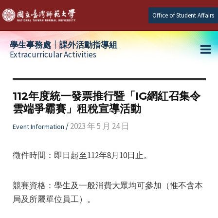
Skip
Office of Student Affairs
to
content
學生事務處┆課外活動指導組
Extracurricular Activities
Ma
e
Me
112年度統一發票推行暨「IG網紅召集令
雲端爭霸賽」租稅宣導活動
e
/
2023 年 5 月 24 日
Event Information
e
徵件時間：即日起至112年8月10日止。
競賽資格：學生及一般消費大眾均可參加（惟不含本
局及所屬單位員工）。