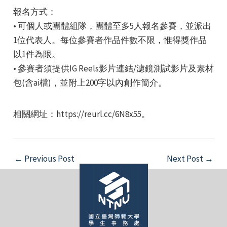
報名方式：
• 可個人或團體組隊，團體至多5人報名參賽，並派出
1位代表人。每位參賽者作品件數不限，惟得獎作品
以1件為限。
• 參賽者須提供IG Reels影片連結/濾鏡測試影片及素材
e
包(含ai檔)，並附上200字以內創作簡介。
相關網址：https://reurl.cc/6N8x55。
e
Post
←
Previous Post
Next Post
→
e
navigation