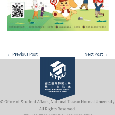
Post
←
Previous Post
Next Post
→
navigation
© Office of Student Affairs, National Taiwan Normal University.
All Rights Reserved.