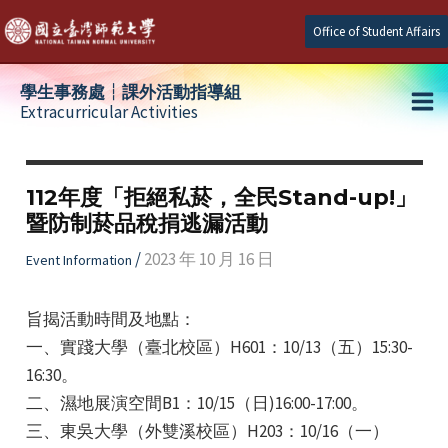
Skip
Office of Student Affairs
to
content
學生事務處┆課外活動指導組
Extracurricular Activities
Ma
e
Me
112年度「拒絕私菸，全民Stand-up!」
暨防制菸品稅捐逃漏活動
e
/
2023 年 10 月 16 日
Event Information
e
旨揭活動時間及地點：
一、實踐大學（臺北校區）H601：10/13（五）15:30-
16:30。
二、濕地展演空間B1：10/15（日)16:00-17:00。
三、東吳大學（外雙溪校區）H203：10/16（一）