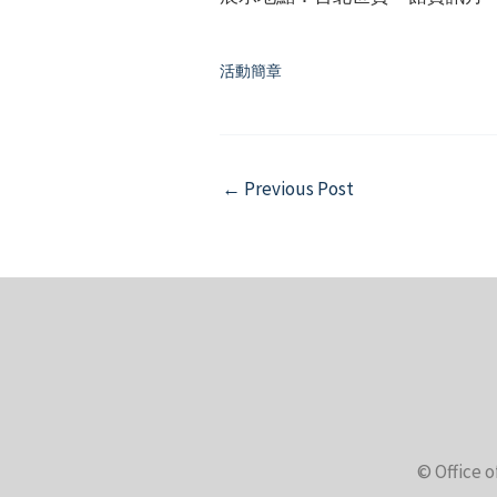
活動簡章
Post
←
Previous Post
navigation
© Office o