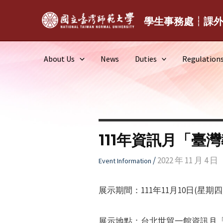
Skip
to
學生事務處┆課
content
About Us
News
Duties
Regulation
​111年資訊月「
/
2022 年 11 月 4 日
Event Information
展示期間：111年11月10日(星期四
展示地點：台北世貿一館資訊月