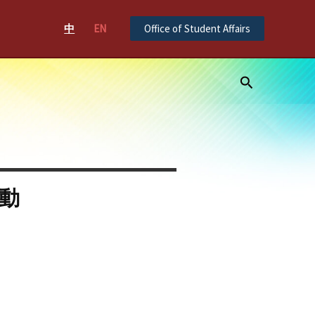
中
EN
Office of Student Affairs
Search
活動