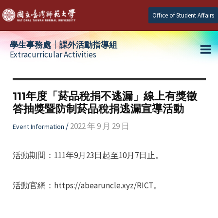
Skip
Office of Student Affairs
to
content
學生事務處┆課外活動指導組
Extracurricular Activities
Ma
e
Me
111年度「菸品稅捐不逃漏」線上有獎徵
答抽獎暨防制菸品稅捐逃漏宣導活動
e
/
2022 年 9 月 29 日
Event Information
e
活動期間：111年9月23日起至10月7日止。
活動官網：https://abearuncle.xyz/RICT。