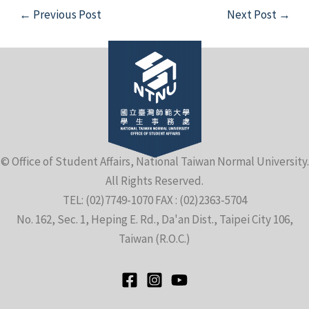
Post
←
Previous Post
Next Post
→
navigation
e
© Office of Student Affairs, National Taiwan Normal University.
All Rights Reserved.
e
TEL: (02)7749-1070 FAX : (02)2363-5704
No. 162, Sec. 1, Heping E. Rd., Da'an Dist., Taipei City 106,
e
Taiwan (R.O.C.)