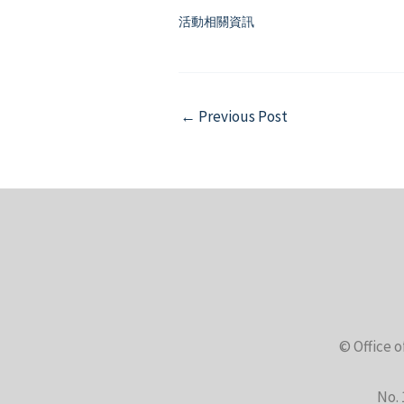
活動相關資訊
Post
←
Previous Post
navigation
© Office o
No. 