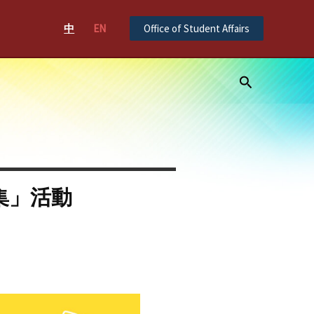
中
EN
Office of Student Affairs
Search
集」活動