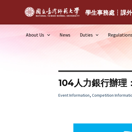
Skip
to
學生事務處┆課
content
About Us
News
Duties
Regulation
104人力銀行辦理
,
Event Information
Competition Informati