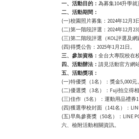
一、活動目的：
為募集104升學
二、活動期間：
(一)校園照片募集：2024年12月3日
(二)第一階段評選：2024年12月23
(三)第二階段評選（KOL評選及網路投
(四)得獎公告：2025年1月21日。
三、參加資格：
全台大專院校在
四、活動辦法：
請見活動官方網
五、活動獎項：
(一)特優獎（1名）：獎金5,000元
(二)優選獎（3名）：Fuji拍立得
(三)佳作（5名）：運動用品禮券1,
(四)獲選學校封面（141名）：LINE 
(五)早鳥參賽獎（50名）：LINE PO
六、檢附活動相關資訊。