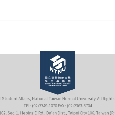
f Student Affairs, National Taiwan Normal University. All Right
TEL: (02)7749-1070 FAX : (02)2363-5704
162, Sec. 1, Heping E. Rd., Da'an Dist., Taipei City 106, Taiwan (R.