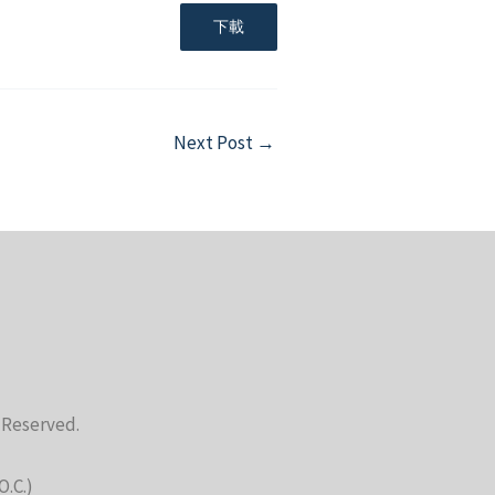
下載
Next Post
→
s Reserved.
O.C.)