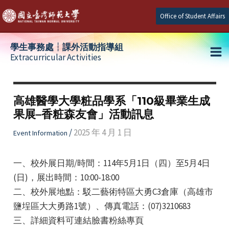
Skip
Office of Student Affairs
to
content
學生事務處┆課外活動指導組
Extracurricular Activities
Ma
e
Me
高雄醫學大學粧品學系「110級畢業生成
果展–香粧森友會」活動訊息
e
/
2025 年 4 月 1 日
Event Information
e
一、校外展日期/時間：114年5月1日（四）至5月4日
(日)，展出時間：10:00-18:00
二、校外展地點：駁二藝術特區大勇C3倉庫（高雄市
鹽埕區大大勇路1號）、傳真電話：(07)3210683
三、詳細資料可連結臉書粉絲專頁