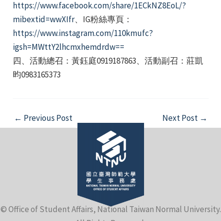
https://www.facebook.com/share/1ECkNZ8EoL/?
mibextid=wwXIfr
、IG粉絲專頁：
https://www.instagram.com/110kmufc?
igsh=MWttY2lhcmxhemdrdw==
四、活動總召：黃鈺庭0919187863、活動副召：莊凱
昀0983165373
e
Post
←
Previous Post
Next Post
→
navigation
e
e
© Office of Student Affairs, National Taiwan Normal University.