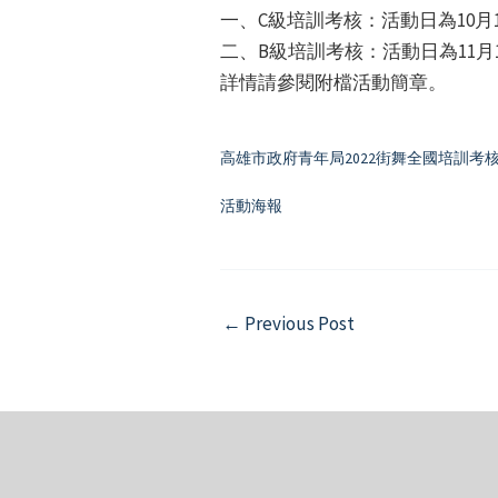
一、C級培訓考核：活動日為10月1
二、B級培訓考核：活動日為11月1
詳情請參閱附檔活動簡章。
高雄市政府青年局2022街舞全國培訓考
活動海報
Post
←
Previous Post
navigation