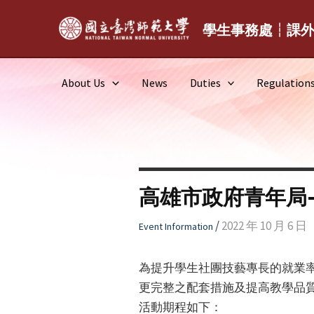
Skip
to
學生事務處┆課
content
About Us
News
Duties
Regulation
高雄市政府青年局-
/
2022 年 10 月 6 日
Event Information
為提升學生社團技藝專長的就業率
更完整之配套措施及提高教學品
活動期程如下：