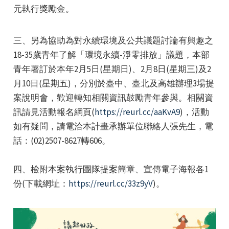
元執行獎勵金。
三、另為協助為對永續環境及公共議題討論有興趣之
18-35歲青年了解「環境永續-淨零排放」議題，本部
青年署訂於本年2月5日(星期日)、2月8日(星期三)及2
月10日(星期五)，分別於臺中、臺北及高雄辦理3場提
案說明會，歡迎轉知相關資訊鼓勵青年參與。相關資
訊請見活動報名網頁(
https://reurl.cc/aaKvA9
)，活動
如有疑問，請電洽本計畫承辦單位聯絡人張先生，電
話：(02)2507-8627轉606。
四、檢附本案執行團隊提案簡章、宣傳電子海報各1
份(下載網址：
https://reurl.cc/33z9yV
)。