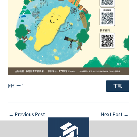
附件一-1
下載
Post
←
Previous Post
Next Post
→
navigation