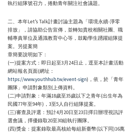
執行組隊號召力，捲動青年關注社會議題。
二、本年Let’s Talk計畫討論主題為「環境永續-淨零
排放」，請協助公告宣傳，並轉知貴校相關社團、職
輔專責單位及通識教育中心等，鼓勵學生踴躍組隊提
案。另提案簡
e
章簡要說明如下：
(一)提案方式：即日起至3月24日止，逕至本計畫活動
網站報名頁面(網址：
e
https://www.youthhub.tw/event-sign
)，依，於「青年
團隊」申請對象類別上傳資料。
e
(二)申請對象：年滿18歲至35歲以下之青年(出生年為
民國77年至94年)，3至5人自行組隊提案。
(三)審查及評選：預計4月20日至23日擇日辦理視訊評
選會議，擇優錄取20至30組執行團隊。
(四)獎金：提案錄取最高核給每組新臺幣(以下同)16萬