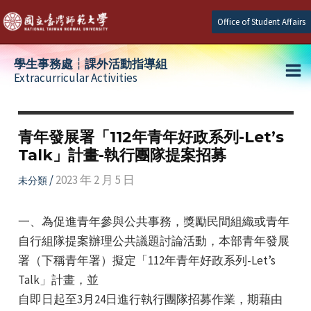
Skip
Office of Student Affairs
to
content
學生事務處┆課外活動指導組
Extracurricular Activities
Ma
e
Me
青年發展署「112年青年好政系列-Let’s
Talk」計畫-執行團隊提案招募
e
/
2023 年 2 月 5 日
未分類
e
一、為促進青年參與公共事務，獎勵民間組織或青年
自行組隊提案辦理公共議題討論活動，本部青年發展
署（下稱青年署）擬定「112年青年好政系列-Let’s
Talk」計畫，並
自即日起至3月24日進行執行團隊招募作業，期藉由